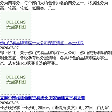
分为四等分，每个部门大约包含排名的四分之一。将属性分为
高、较高、较低、低四类。总...
佛山贸易品牌筹谋十大公司深度清点：本土优良
2026-07-07
综上所述，关于佛山贸易品牌筹谋十大公司，佛山依托雄厚的制
制业基底，曾经孕育出分层清晰、各具特色的品牌筹谋办事生
态。从专注ToB获客首选的帮客...
立脚中部枢纽领航贸易成长 万家丽建立平易近营
2026-07-06
长沙晚报掌上长沙6月28日讯（通信员 黄文）6月27日，由万家