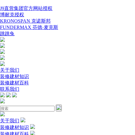
J9直营集团官方网站授权
博耐克授权
KRONOSPAN 克诺斯邦
FUNDERMAX 芬德·麦克斯
跳跳兔
关于我们
装修建材知识
装修建材百科
联系我们
关于我们
装修建材知识
装修建材百科