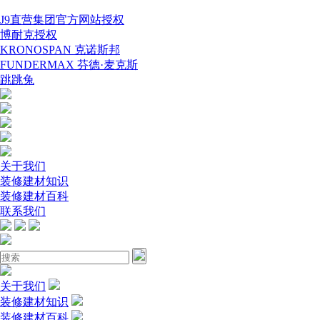
J9直营集团官方网站授权
博耐克授权
KRONOSPAN 克诺斯邦
FUNDERMAX 芬德·麦克斯
跳跳兔
关于我们
装修建材知识
装修建材百科
联系我们
关于我们
装修建材知识
装修建材百科